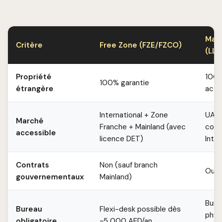
Main
Critère
Free Zone (FZE/FZCO)
(LLC
Propriété
100%
100% garantie
étrangère
activ
International + Zone
UAE
Marché
Franche + Mainland (avec
comp
accessible
licence DET)
Inter
Contrats
Non (sauf branch
Oui
gouvernementaux
Mainland)
Bure
Bureau
Flexi-desk possible dès
phys
obligatoire
~5 000 AED/an