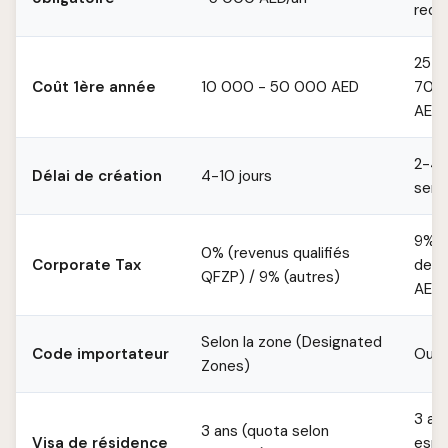
requ
25 0
Coût 1ère année
10 000 - 50 000 AED
70 
AED
2-4
Délai de création
4-10 jours
sema
9% a
0% (revenus qualifiés
Corporate Tax
de 
QFZP) / 9% (autres)
AED
Selon la zone (Designated
Code importateur
Oui
Zones)
3 an
3 ans (quota selon
Visa de résidence
esp