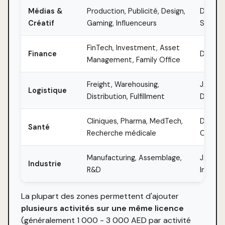
Médias &
Production, Publicité, Design,
Dubai M
Créatif
Gaming, Influenceurs
SHAMS,
FinTech, Investment, Asset
Finance
DIFC, 
Management, Family Office
Freight, Warehousing,
JAFZA,
Logistique
Distribution, Fulfillment
Dubai 
Cliniques, Pharma, MedTech,
Dubai 
Santé
Recherche médicale
City
Manufacturing, Assemblage,
JAFZA,
Industrie
R&D
Industri
La plupart des zones permettent d'ajouter
plusieurs activités sur une même licence
(généralement 1 000 - 3 000 AED par activité