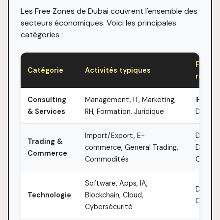
Les Free Zones de Dubai couvrent l'ensemble des
secteurs économiques. Voici les principales
catégories :
Free Z
Catégorie
Activités typiques
recom
Consulting
Management, IT, Marketing,
IFZA, M
& Services
RH, Formation, Juridique
DMCC
Import/Export, E-
DMCC, 
Trading &
commerce, General Trading,
Dubai 
Commerce
Commodités
Comme
Software, Apps, IA,
Dubai I
Technologie
Blockchain, Cloud,
City, D
Cybersécurité